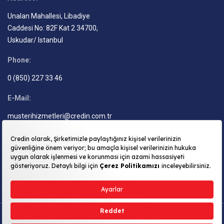
Unalan Mahallesi, Libadiye
Caddesi No: 82F Kat 2 34700,
Uskudar/ Istanbul
Phone:
0 (850) 227 33 46
E-Mail:
musterihizmetleri@credin.com.tr
FOLLOW US
Information Security Policy
Privacy Policy
Personal Data Protection
Cookies Policy
Terms of Use
Information Society Services