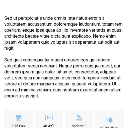
Sed ut perspiciatis unde omnis iste natus error sit
voluptatem accusantium doloremque laudantium, totam rem
aperiam, eaque ipsa quae ab illo inventore veritatis et quasi
architecto beatae vitae dicta sunt explicabo. Nemo enim
ipsam voluptatem quia voluptas sit aspernatur aut odit aut
fugit.
Sed quia consequuntur magni dolores eos qui ratione
voluptatem sequi nesciunt. Neque porro quisquam est, qui
dolorem ipsum quia dolor sit amet, consectetur, adipisci
velit, sed quia non numquam eius modi tempora incidunt ut
labore et dolore magnam aliquam quaerat voluptatem. Ut
enim ad minima veniam, quis nostrum exercitationem ullam
corporis suscipit.
2.95 Faiz
48 Ay’a
Sadece 3
%100 Dijital