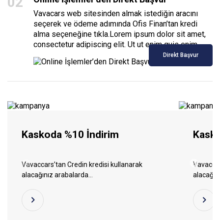
0
2
Vavacars web sitesinden almak istediğin aracını
seçerek ve ödeme adımında Ofis Finan’tan kredi
alma seçeneğine tıkla.Lorem ipsum dolor sit amet,
consectetur adipiscing elit. Ut ut enim quis enim
Direkt Başvur
Kaskoda %10 İndirim
Kasko
Vavaccars’tan Credin kredisi kullanarak
Vavaccar
alacağınız arabalarda…
alacağın